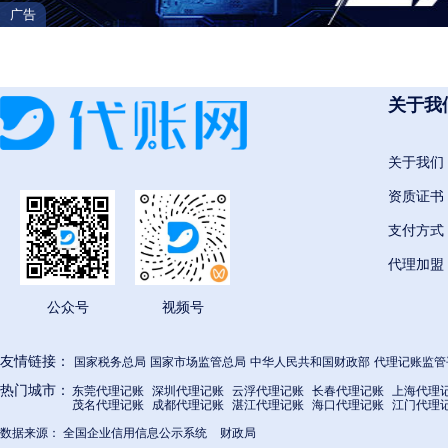
广告
H
邯郸
衡水
呼和浩特
呼伦贝尔
葫芦岛
衡阳
怀化
惠州
河源
贺州
河池
海
关于我
J
晋城
晋中
锦州
吉林
鸡西
佳木斯
关于我们
嘉峪关
金昌
酒泉
资质证书
支付方式
K
代理加盟
开封
昆明
克拉玛依
克州
喀什
可克达
公众号
视频号
L
廊坊
临汾
吕梁
辽阳
辽源
连云港
友情链接：
国家税务总局
国家市场监管总局
中华人民共和国财政部
代理记账监管
乐山
凉山
六盘水
丽江
临沧
拉萨
热门城市：
东莞代理记账
深圳代理记账
云浮代理记账
长春代理记账
上海代理
茂名代理记账
成都代理记账
湛江代理记账
海口代理记账
江门代理
数据来源：
全国企业信用信息公示系统
财政局