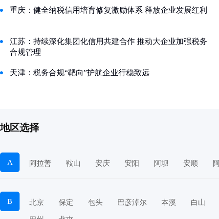
重庆：健全纳税信用培育修复激励体系 释放企业发展红利
江苏：持续深化集团化信用共建合作 推动大企业加强税务
合规管理
天津：税务合规“靶向”护航企业行稳致远
地区选择
A
阿拉善
鞍山
安庆
安阳
阿坝
安顺
B
北京
保定
包头
巴彦淖尔
本溪
白山