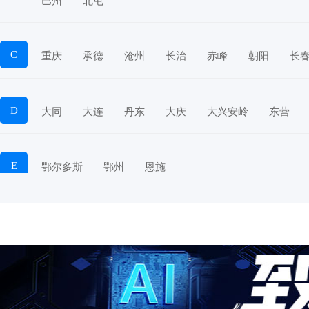
巴州
北屯
C
重庆
承德
沧州
长治
赤峰
朝阳
长
D
大同
大连
丹东
大庆
大兴安岭
东营
E
鄂尔多斯
鄂州
恩施
F
抚顺
阜新
阜阳
福州
抚州
佛山
防
G
赣州
广州
桂林
贵港
广元
广安
甘