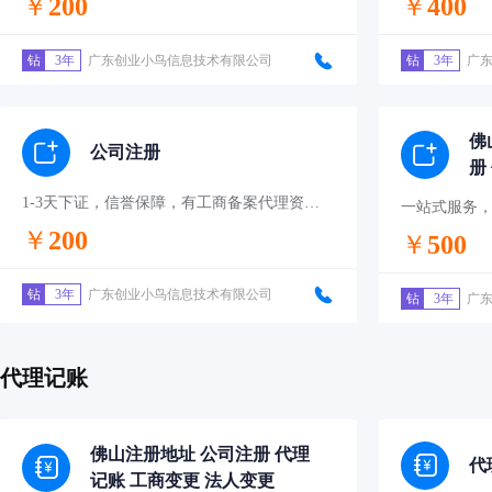
￥
200
￥
400
钻
3年
广东创业小鸟信息技术有限公司
钻
3年
广
佛
公司注册
册
更
1-3天下证，信誉保障，有工商备案代理资质！
一站式服务
￥
200
￥
500
钻
3年
广东创业小鸟信息技术有限公司
钻
3年
广
代理记账
佛山注册地址 公司注册 代理
代
记账 工商变更 法人变更