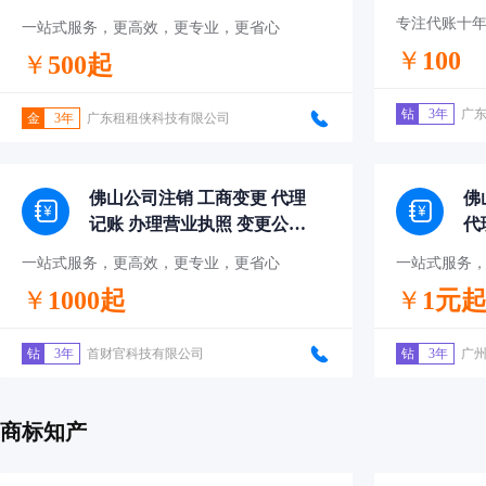
专注代账十
一站式服务，更高效，更专业，更省心
￥
100
￥
500起
钻
3年
广
金
3年
广东租租侠科技有限公司
佛山公司注销 工商变更 代理
佛
记账 办理营业执照 变更公司
代
财税服务
一站式服务，更高效，更专业，更省心
一站式服务
￥
1000起
￥
1元
钻
3年
首财官科技有限公司
钻
3年
广
商标知产