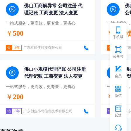
佛山工商解异常 公司注册 代
佛
理记账 工商变更 法人变更
公
法
一站式服务，更高效，更专业，更省心
一站式服务
￥
500
￥
1000
手机版
金
3年
广东租租侠科技有限公司
金
3年
广
公众号
佛山小规模代理记账 公司注册
佛
代理记账 工商变更 法人变更
代
会员
一站式服务，更高效，更专业，更省心
一站式服务
￥
200
￥
500
微信
钻
3年
广东创业小鸟信息技术有限公司
钻
3年
广
反馈