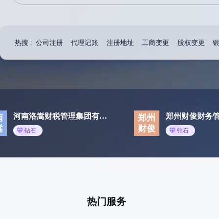
热搜 :
公司注册
代理记账
注册地址
工商变更
股权变更
河南洛嵩财税管理集团有限公司
郑州财俊财务
南
郑州
嵩
财俊
钻石
钻石
热门服务
热门服务