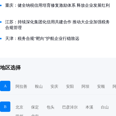
重庆：健全纳税信用培育修复激励体系 释放企业发展红利
江苏：持续深化集团化信用共建合作 推动大企业加强税务
合规管理
天津：税务合规“靶向”护航企业行稳致远
地区选择
A
阿拉善
鞍山
安庆
安阳
阿坝
安顺
B
北京
保定
包头
巴彦淖尔
本溪
白山