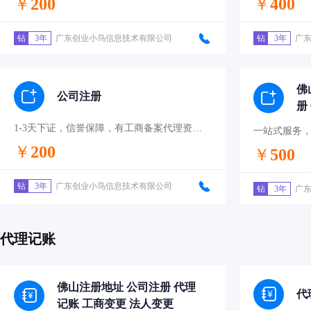
￥
200
￥
400
钻
3年
广东创业小鸟信息技术有限公司
钻
3年
广
佛
公司注册
册
更
1-3天下证，信誉保障，有工商备案代理资质！
一站式服务
￥
200
￥
500
钻
3年
广东创业小鸟信息技术有限公司
钻
3年
广
代理记账
佛山注册地址 公司注册 代理
代
记账 工商变更 法人变更