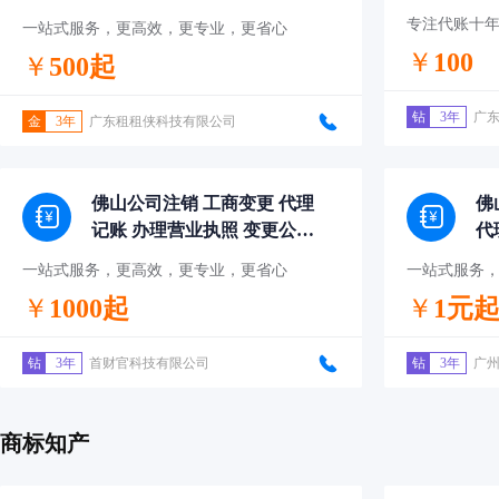
专注代账十
一站式服务，更高效，更专业，更省心
￥
100
￥
500起
钻
3年
广
金
3年
广东租租侠科技有限公司
佛山公司注销 工商变更 代理
佛
记账 办理营业执照 变更公司
代
财税服务
一站式服务，更高效，更专业，更省心
一站式服务
￥
1000起
￥
1元
钻
3年
首财官科技有限公司
钻
3年
广
商标知产