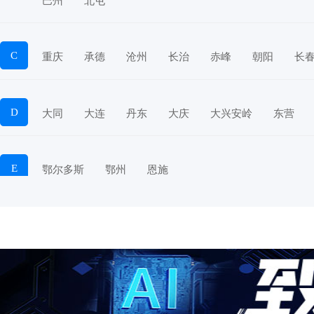
巴州
北屯
C
重庆
承德
沧州
长治
赤峰
朝阳
长
D
大同
大连
丹东
大庆
大兴安岭
东营
E
鄂尔多斯
鄂州
恩施
F
抚顺
阜新
阜阳
福州
抚州
佛山
防
G
赣州
广州
桂林
贵港
广元
广安
甘