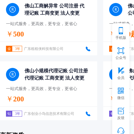
佛山工商解异常 公司注册 代
佛
理记账 工商变更 法人变更
公
法
一站式服务，更高效，更专业，更省心
一站式服务
￥
500
￥
1000
手机版
金
3年
广东租租侠科技有限公司
金
3年
广
公众号
佛山小规模代理记账 公司注册
佛
代理记账 工商变更 法人变更
代
会员
一站式服务，更高效，更专业，更省心
一站式服务
￥
200
￥
500
微信
钻
3年
广东创业小鸟信息技术有限公司
钻
3年
广
反馈