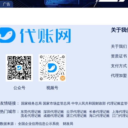
广告
H
邯郸
衡水
呼和浩特
呼伦贝尔
葫芦岛
衡阳
怀化
惠州
河源
贺州
河池
海
关于我
J
晋城
晋中
锦州
吉林
鸡西
佳木斯
关于我们
嘉峪关
金昌
酒泉
资质证书
支付方式
K
代理加盟
开封
昆明
克拉玛依
克州
喀什
可克达
公众号
视频号
L
廊坊
临汾
吕梁
辽阳
辽源
连云港
友情链接：
国家税务总局
国家市场监管总局
中华人民共和国财政部
代理记账监管
乐山
凉山
六盘水
丽江
临沧
拉萨
热门城市：
东莞代理记账
深圳代理记账
云浮代理记账
长春代理记账
上海代理
茂名代理记账
成都代理记账
湛江代理记账
海口代理记账
江门代理
数据来源：
全国企业信用信息公示系统
财政局