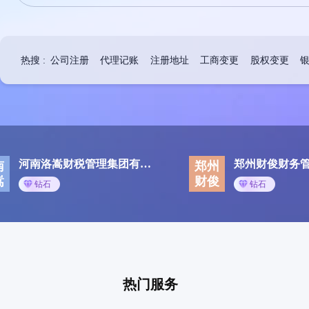
热搜 :
公司注册
代理记账
注册地址
工商变更
股权变更
河南洛嵩财税管理集团有限公司
郑州财俊财务
南
郑州
嵩
财俊
钻石
钻石
热门服务
热门服务